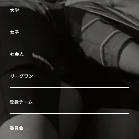
大学
女子
社会人
リーグワン
登録チーム
委員会