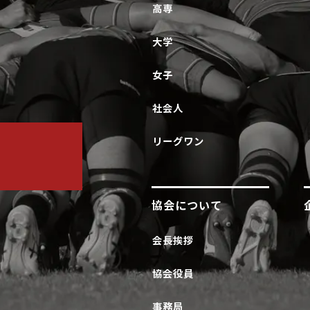
高専
大学
女子
社会人
リーグワン
協会について
会長挨拶
協会役員
事務局