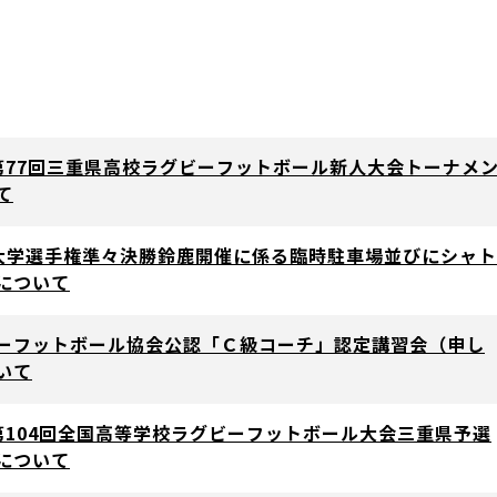
第77回三重県高校ラグビーフットボール新人大会トーナメ
て
(日)大学選手権準々決勝鈴鹿開催に係る臨時駐車場並びにシャト
について
ーフットボール協会公認「Ｃ級コーチ」認定講習会（申し
いて
第104回全国高等学校ラグビーフットボール大会三重県予選
について