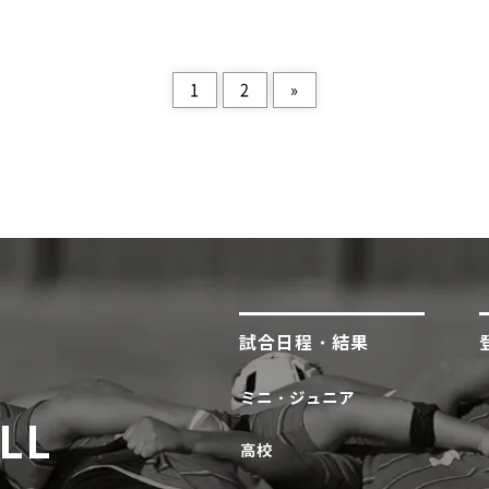
1
2
»
試合日程・結果
ミニ・ジュニア
LL
高校