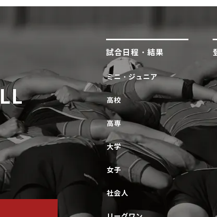
試合日程・結果
ミニ・ジュニア
LL
高校
高専
大学
女子
社会人
リーグワン